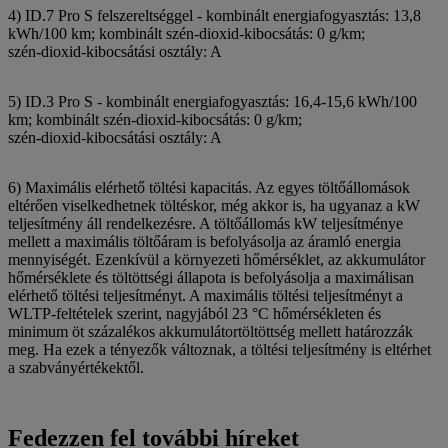
4) ID.7 Pro S felszereltséggel - kombinált energiafogyasztás: 13,8
kWh/100 km; kombinált szén‑dioxid‑kibocsátás: 0 g/km;
szén‑dioxid‑kibocsátási osztály: A
5) ID.3 Pro S - kombinált energiafogyasztás: 16,4-15,6 kWh/100
km; kombinált szén‑dioxid‑kibocsátás: 0 g/km;
szén‑dioxid‑kibocsátási osztály: A
6) Maximális elérhető töltési kapacitás. Az egyes töltőállomások
eltérően viselkedhetnek töltéskor, még akkor is, ha ugyanaz a kW
teljesítmény áll rendelkezésre. A töltőállomás kW teljesítménye
mellett a maximális töltőáram is befolyásolja az áramló energia
mennyiségét. Ezenkívül a környezeti hőmérséklet, az akkumulátor
hőmérséklete és töltöttségi állapota is befolyásolja a maximálisan
elérhető töltési teljesítményt. A maximális töltési teljesítményt a
WLTP-feltételek szerint, nagyjából 23 °C hőmérsékleten és
minimum öt százalékos akkumulátortöltöttség mellett határozzák
meg. Ha ezek a tényezők változnak, a töltési teljesítmény is eltérhet
a szabványértékektől.
Fedezzen fel további híreket