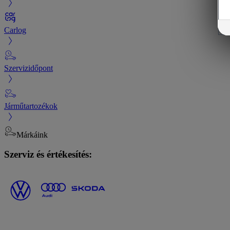
Carlog
Szervizidőpont
Járműtartozékok
Márkáink
Szerviz és értékesítés: