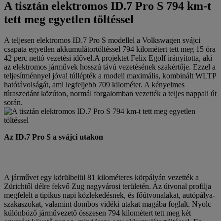
A tisztán elektromos ID.7 Pro S 794 km-t
tett meg egyetlen töltéssel
A teljesen elektromos ID.7 Pro S modellel a Volkswagen svájci
csapata egyetlen akkumulátortöltéssel 794 kilométert tett meg 15 óra
42 perc nettó vezetési idővel.A projektet Felix Egolf irányította, aki
az elektromos járművek hosszú távú vezetésének szakértője. Ezzel a
teljesítménnyel jóval túllépték a modell maximális, kombinált WLTP
hatótávolságát, ami legfeljebb 709 kilométer. A kényelmes
túraszedánt közúton, normál forgalomban vezették a teljes nappali út
során.
Az ID.7 Pro S a svájci utakon
A járművet egy körülbelül 81 kilométeres körpályán vezették a
Zürichtől délre fekvő Zug nagyvárosi területén. Az útvonal profilja
megfelelt a tipikus napi közlekedésnek, és főútvonalakat, autópálya-
szakaszokat, valamint dombos vidéki utakat magába foglalt. Nyolc
különböző járművezető összesen 794 kilométert tett meg két