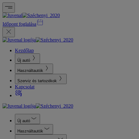
Időpont foglalása
Kezdőlap
Új autó
Használtautók
Szerviz és tartozékok
Kapcsolat
Új autó
Használtautók