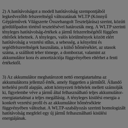
2) A hatótávolságot a modell hatótávolság szempontjából
legkedvezőbb felszereltségű változatának WLTP (Könnyű
Gépjárművek Világszerte Összehangolt Teszteljárása) szerint, közúti
gördülőpadon történő tesztelésével határozták meg. A WLTP szerinti
tényleges hatótávolság‑értékek a jármű felszereltségétől függően
eltérőek lehetnek. A tényleges, valós körülmények között elért
hatótávolság a vezetési stílus, a sebesség, a kényelmi és
segédfelszereltségek használata, a külső hőmérséklet, az utasok
száma, a szállított teher tömege, a domborzat, valamint az
akkumulátor kora és amortizációja függvényében eltérhet a fenti
értékektől.
3) Az akkumulátor meghatározott nettó energiatartalma az
akkumulátorra jellemző érték, amely független a járműtől. Állandó
terhelési profil alapján, adott környezeti feltételek mellett számolják
ki, figyelembe véve a jármű által felhasználható teljes akkumulátor-
energiatartalmat a teljes megállásig. A tényleges kisülési energia a
konkrét vezetési profil és az akkumulátor hőmérséklete
függvényében változhat. A WLTP-szabályozás szerinti homologizált
hatótávolság megfelel egy új jármű felhasználható kisülési
energiájának.