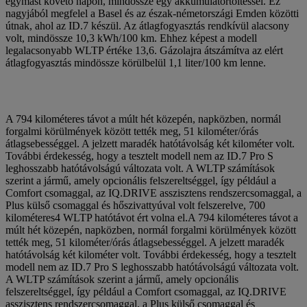
egymást követő napon, mindössze egy akkumulátortöltéssel. Ez
nagyjából megfelel a Basel és az észak-németországi Emden közötti
útnak, ahol az ID.7 készül. Az átlagfogyasztás rendkívül alacsony
volt, mindössze 10,3 kWh/100 km. Ehhez képest a modell
legalacsonyabb WLTP értéke 13,6. Gázolajra átszámítva az elért
átlagfogyasztás mindössze körülbelül 1,1 liter/100 km lenne.
A 794 kilométeres távot a múlt hét közepén, napközben, normál
forgalmi körülmények között tették meg, 51 kilométer/órás
átlagsebességgel. A jelzett maradék hatótávolság két kilométer volt.
További érdekesség, hogy a tesztelt modell nem az ID.7 Pro S
leghosszabb hatótávolságú változata volt. A WLTP számítások
szerint a jármű, amely opcionális felszereltséggel, így például a
Comfort csomaggal, az IQ.DRIVE asszisztens rendszercsomaggal, a
Plus külső csomaggal és hőszivattyúval volt felszerelve, 700
kilométeres4 WLTP hatótávot ért volna el.A 794 kilométeres távot a
múlt hét közepén, napközben, normál forgalmi körülmények között
tették meg, 51 kilométer/órás átlagsebességgel. A jelzett maradék
hatótávolság két kilométer volt. További érdekesség, hogy a tesztelt
modell nem az ID.7 Pro S leghosszabb hatótávolságú változata volt.
A WLTP számítások szerint a jármű, amely opcionális
felszereltséggel, így például a Comfort csomaggal, az IQ.DRIVE
asszisztens rendszercsomaggal, a Plus külső csomaggal és