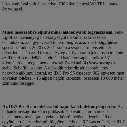
hőszivattyúval volt felszerelve, 700 kilométeres4 WLTP hatótávot
ért volna el.
Minél messzebbre eljutni minél alacsonyabb fogyasztással
. Felix
Egolf az üzemanyag-hatékonyságot maximalizáló vezetési
technikákra, az úgynevezett hipermilingre, azaz mérföldgyűjtésre
specializálódott. 2020 és 2021 során a svájci járművezető két
rekordot is elért az ID.3-mal. Az egyik ilyen úton jelentősen túllépte
az ID.3 első modelljének elméleti hatótávolságát, amikor 531
kilométert tett meg a németországi Zwickauból (Szászország) a
svájci Schaffhausenbe. A második rekordkísérlet során, egy
nagyobb akkumulátorral, az ID.3 Pro S5 összesen 602 km-t tett meg
egyetlen töltéssel - 15 alpesi hágón keresztül, összesen 13 000 méter
szintkülönbséggel.
Az ID.7 Pro S a modellcsalád bajnoka a hatékonyság terén
. Az
új hatékonyságfokozó megoldások és kiváló aerodinamikai
teljesítmény révén (amelyeknek köszönhetően a légellenállási
együttható felszereltségtől függően elérheti a 0,23-as értéket) az ID.7
Pro S rendkívül energiatakarékos az utakon. Az opcionális