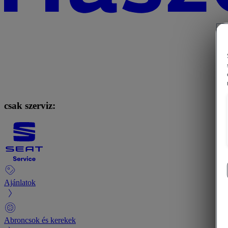
csak szerviz:
Ajánlatok
Abroncsok és kerekek