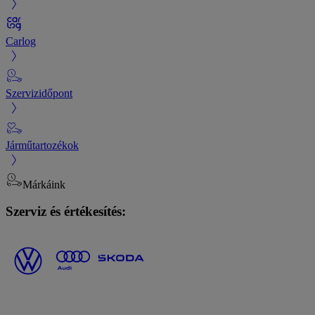
Carlog
Szervizidőpont
Járműtartozékok
Márkáink
Szerviz és értékesítés: