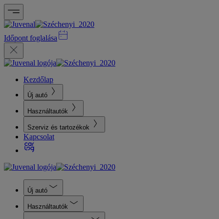
Időpont foglalása
Kezdőlap
Új autó
Használtautók
Szerviz és tartozékok
Kapcsolat
Új autó
Használtautók