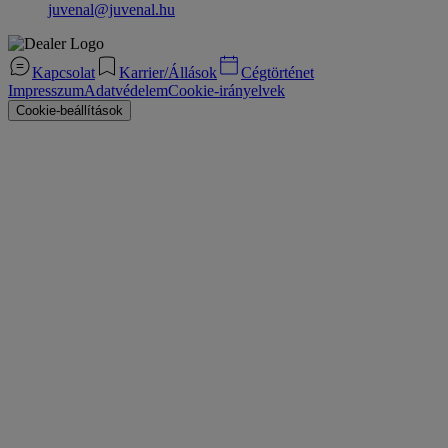
juvenal@juvenal.hu
Kapcsolat
Karrier/Állások
Cégtörténet
Impresszum
Adatvédelem
Cookie-irányelvek
Cookie-beállítások